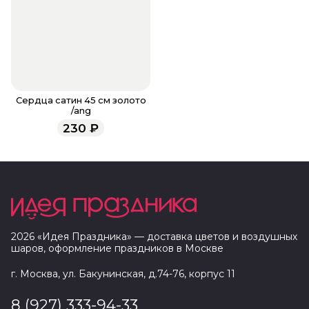
Сердца сатин 45 см золото
/ang
230
₽
2026
«
Идея Праздника
» — доставка цветов и воздушных
шаров, оформление праздников в
Москве
г. Москва, ул. Бакунинская, д.74-76, корпус 11
8 (927) 333-94-33