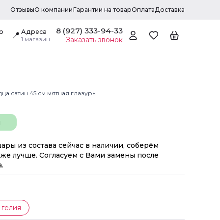
Отзывы
О компании
Гарантии на товар
Оплата
Доставка
8 (927) 333-94-33
о
Адреса
📍
1 магазин
Заказать звонок
ца сатин 45 см мятная глазурь
н
шары из состава сейчас в наличии, соберём
же лучше. Согласуем с Вами замены после
.
 гелия