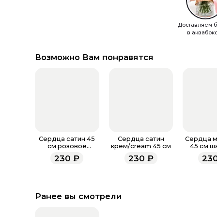
Доставляем б
в аквабок
Возможно Вам понравятся
Сердца сатин 45
Сердца сатин
Сердца м
см розовое
крем/cream 45 см
45 см ш
золото /ang
230
₽
230
₽
23
Ранее вы смотрели