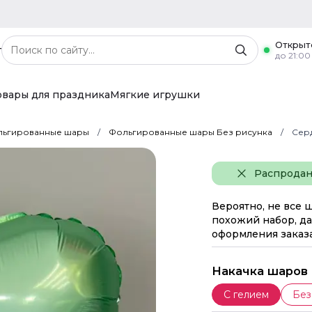
Открыт
г
до 21:00
овары для праздника
Мягкие игрушки
ьгированные шары
Фольгированные шары Без рисунка
Серд
Распрода
Вероятно, не все 
похожий набор, да
оформления заказа
Накачка шаров
С гелием
Без