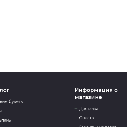
После заверш
подтверждени
Если у вас ос
номеру телеф
937 333-66-53
.
23.00 и всегд
лог
Информация о
магазине
овые букеты
Доставка
ы
Оплата
ьпаны