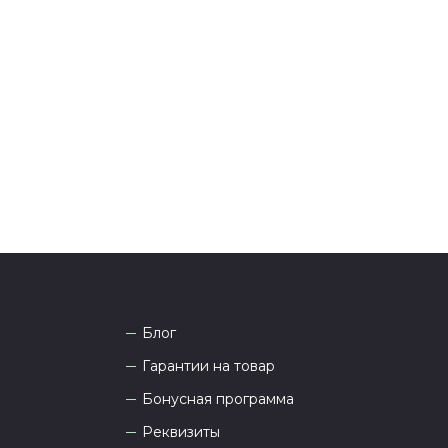
ения оплаты с вами свяжется менеджер для
я и информировании о доставке.
тались вопросы по оформлению заказа, звоните по
она
8 (927) 936-71-86
или напишите WhatsApp
+7
 Наши менеджеры работают ежедневно с 9.00 до
а рады проконсультировать вас.
Блог
Гарантии на товар
Бонусная программа
Реквизиты