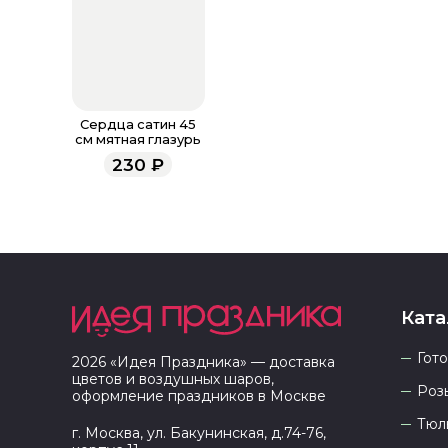
Сердца сатин 45
см мятная глазурь
230
₽
Ката
Гот
2026
«
Идея Праздника
» — доставка
цветов и воздушных шаров,
Роз
оформление праздников в
Москве
Тюл
г. Москва, ул. Бакунинская, д.74-76,