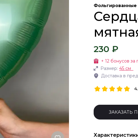
Фольгированные 
Сердц
мятна
230 ₽
+
12
бонусов за 
Размер:
45 см
Доставка в пре
4
ЗАКАЗАТЬ 
Характеристик