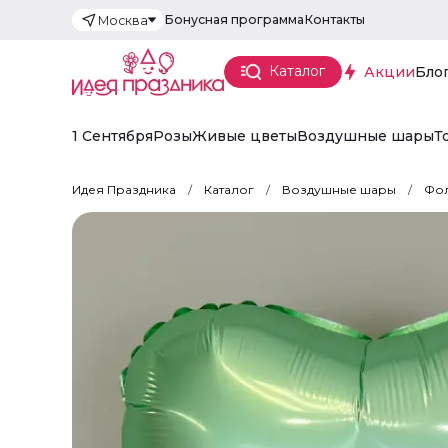
Бонусная программа
Контакты
Москва
Каталог
Акции
Бло
1 Сентября
Розы
Живые цветы
Воздушные шары
Т
Идея Праздника
Каталог
Воздушные шары
Фол