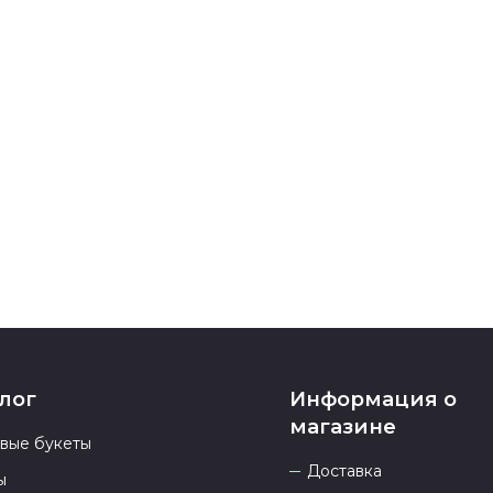
Зайдите на с
кнопку «Добав
букетом, кото
Перейдите в к
Проверьте, вс
правильно ли 
воспользовать
наличие бонус
все поля буде
Оплатите това
карта, ЮMoney
После заверш
подтверждени
Если у вас ос
номеру телеф
937 333-66-53
.
23.00 и всегд
лог
Информация о
магазине
овые букеты
Доставка
ы