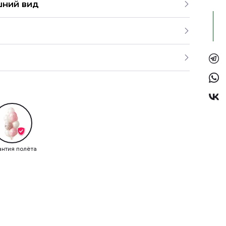
шний вид
обран и готов к доставке. Если вы желаете
букет на свой бюджет, обратитесь к нашим
ефону.
ок
203 Отзывов
2 049 Заказов
букеты сети цветочных магазинов «Идея
ах самовывоза или онлайн в нашем интернет-
аем, как сделать заказ у нас на сайте.
.2024
о разделам в каталоге. Можно выбирать их в
раз у вас, все супер мне понравилось, букет как
лах на главной странице или воспользоваться
тавка была быстрая и анонимная всё как
забывайте про раздел «Акции» — в него мы
Получатель остался доволен)
ем самые выгодные предложения.
антия полёта
 заказ для компании и не можете определиться с
е нам
8 (927) 936-71-86
или напишите WhatsApp
+7
Показать все
Оставить отзыв
 менеджеры всегда помогут сориентироваться и
укет под ваш запрос.
на сайте