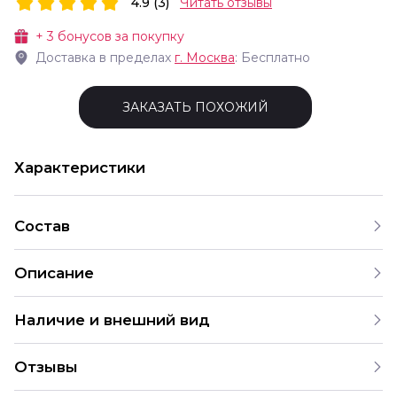
4.9 (3)
Читать отзывы
+
3
бонусов за покупку
Доставка в пределах
г.
Москва
: Бесплатно
ЗАКАЗАТЬ ПОХОЖИЙ
Характеристики
Состав
Описание
Наличие и внешний вид
Данный букет уже собран и готов к доставке. Если вы
Отзывы
желаете собрать подобный букет на свой бюджет,
обратитесь к нашим менеджерам по телефону.