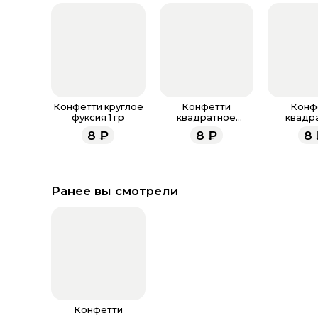
Конфетти круглое
Конфетти
Конф
фуксия 1 гр
квадратное
квадр
фуксия 1 гр
разноцвет
8
₽
8
₽
8
Ранее вы смотрели
Конфетти