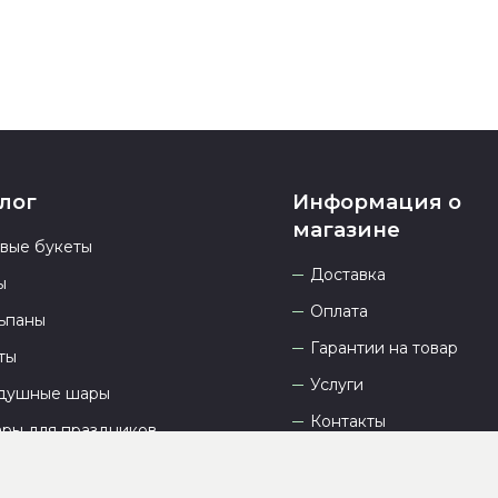
лог
Информация о
магазине
овые букеты
Доставка
ы
Оплата
ьпаны
Гарантии на товар
ты
Услуги
душные шары
Контакты
ары для праздников
Отзывы
О компании