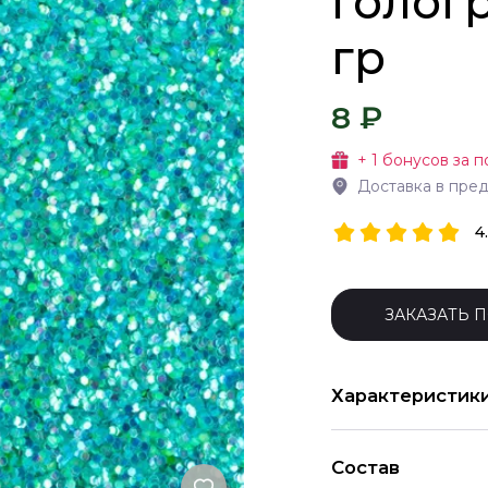
голог
гр
8 ₽
+
1
бонусов за п
Доставка в пре
4
ЗАКАЗАТЬ 
Характеристик
Состав