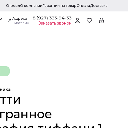
Отзывы
О компании
Гарантии на товар
Оплата
Доставка
8 (927) 333-94-33
о
Адреса
📍
1 магазин
Заказать звонок
н
дника
тти
гранное