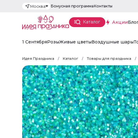
Бонусная программа
Контакты
Москва
Каталог
Акции
Бло
1 Сентября
Розы
Живые цветы
Воздушные шары
Т
Идея Праздника
Каталог
Товары для праздника