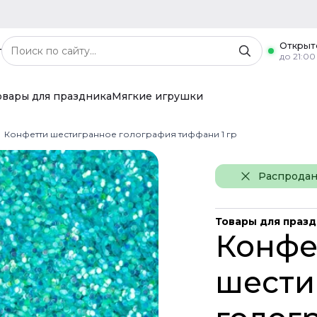
Открыт
г
до 21:00
овары для праздника
Мягкие игрушки
Конфетти шестигранное голография тиффани 1 гр
Распрода
Товары для праз
Конфе
шести