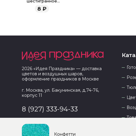
шестигранное
голография
8
₽
тиффани 1 гр
Ката
Гот
2026
«
Идея Праздника
» — доставка
цветов и воздушных шаров,
Роз
оформление праздников в
Москве
Тюл
г. Москва, ул. Бакунинская, д.74-76,
корпус 11
Цве
Воз
8 (927) 333-94-33
Тов
Конфетти