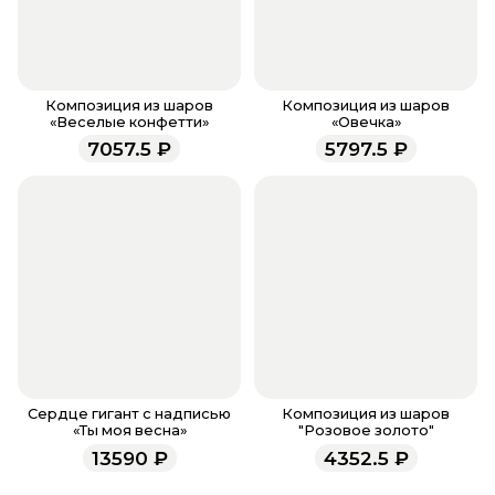
После завершения оплаты с вами свяжется
менеджер для подтверждения и информировании
о доставке.
Если у вас остались вопросы по оформлению
заказа, звоните по номеру телефона
8 (927) 936-71-
Композиция из шаров
Композиция из шаров
«Веселые конфетти»
«Овечка»
86
или напишите WhatsApp
+7 937 333-66-53
. Наши
7057.5
₽
5797.5
₽
менеджеры работают ежедневно с 9.00 до 23.00 и
всегда рады проконсультировать вас.
Сердце гигант с надписью
Композиция из шаров
«Ты моя весна»
"Розовое золото"
13590
₽
4352.5
₽