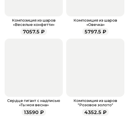
менеджер для подтверждения и информировании
о доставке.
Если у вас остались вопросы по оформлению
заказа, звоните по номеру телефона
8 (927) 936-71-
Композиция из шаров
Композиция из шаров
«Веселые конфетти»
«Овечка»
86
или напишите WhatsApp
+7 937 333-66-53
. Наши
7057.5
₽
5797.5
₽
менеджеры работают ежедневно с 9.00 до 23.00 и
всегда рады проконсультировать вас.
Сердце гигант с надписью
Композиция из шаров
«Ты моя весна»
"Розовое золото"
13590
₽
4352.5
₽