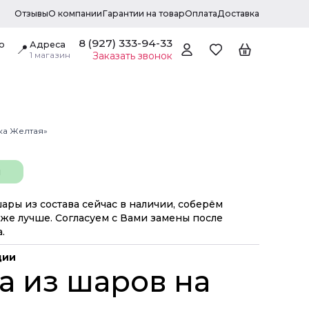
Отзывы
О компании
Гарантии на товар
Оплата
Доставка
8 (927) 333-94-33
о
Адреса
📍
1 магазин
Заказать звонок
ка Желтая»
н
шары из состава сейчас в наличии, соберём
же лучше. Согласуем с Вами замены после
.
ции
а из шаров на