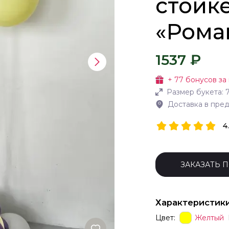
стойке
«Рома
1537 ₽
+
77
бонусов за
Размер букета:
Доставка в пре
4
ЗАКАЗАТЬ 
Характеристик
Цвет:
Желтый