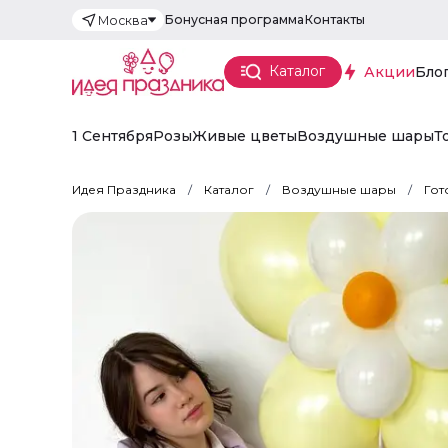
Бонусная программа
Контакты
Москва
Каталог
Акции
Бло
1 Сентября
Розы
Живые цветы
Воздушные шары
Т
Идея Праздника
Каталог
Воздушные шары
Гот