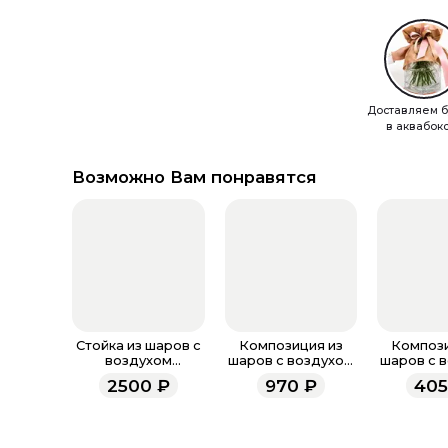
Доставляем б
в аквабок
Возможно Вам понравятся
Стойка из шаров с
Композиция из
Компози
воздухом
шаров с воздухом
шаров с 
«Большой шар»
«Любимый малыш»
"Розовое
2500
₽
970
₽
405