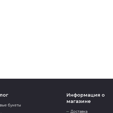
все поля буде
Оплатите това
карта, ЮMoney
После заверш
подтверждени
Если у вас ос
номеру телеф
937 333-66-53
.
23.00 и всегд
лог
Информация о
магазине
овые букеты
Доставка