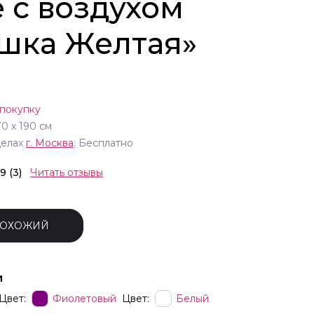
 с воздухом
шка Желтая»
 покупку
70
х
190
см
делах
г.
Москва
: Бесплатно
.9 (3)
Читать отзывы
ПОХОЖИЙ
и
Цвет:
Фиолетовый
Цвет:
Белый