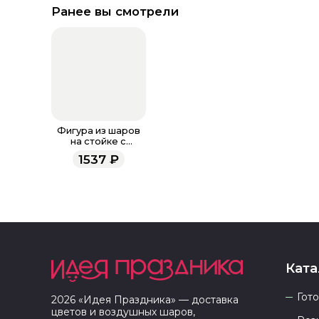
Ранее вы смотрели
Фигура из шаров
на стойке с
воздухом
1537
₽
«Ромашка Желтая»
Ката
Гот
2026
«
Идея Праздника
» — доставка
цветов и воздушных шаров,