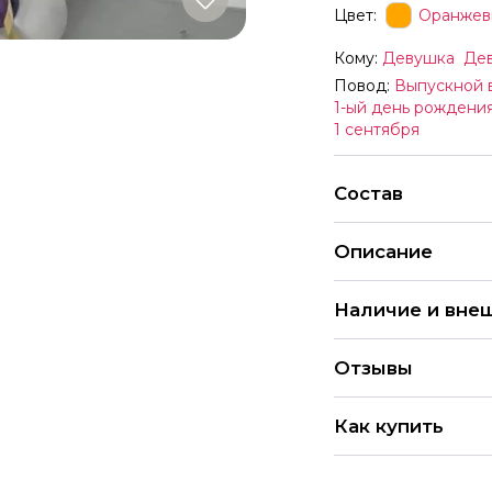
Цвет:
Оранжев
Кому:
Девушка
Де
Повод:
Выпускной 
1-ый день рождени
1 сентября
Состав
Описание
Наличие и вне
Каждый набор шаро
Отзывы
предпочтений и те
различные вариант
4.9
определенных шаро
Как купить
Все заказы согласо
286 Оцен
шаров могут отлича
Вы можете купить 
интернет-магазина 
праздника» в пункт