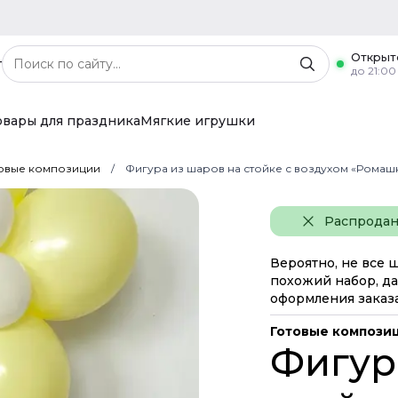
Открыт
г
до 21:00
овары для праздника
Мягкие игрушки
овые композиции
Фигура из шаров на стойке с воздухом «Ромаш
Распрода
Вероятно, не все 
похожий набор, да
оформления заказа
Готовые компози
Фигур